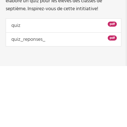
élaboré un quiz pour les élèves des classes de
septième. Inspirez-vous de cette intitiative!
Regards sur les femmes dans des professions
atypiques
pdf
quiz
Le quiz de l'expo réalisé par le lycée LTETT
pdf
quiz_reponses_
Les femmes dans la recherche et dans
l’ingénierie au Luxembourg
Bonnes pratiques
11A, boulevard Joseph II
1840 Luxembourg