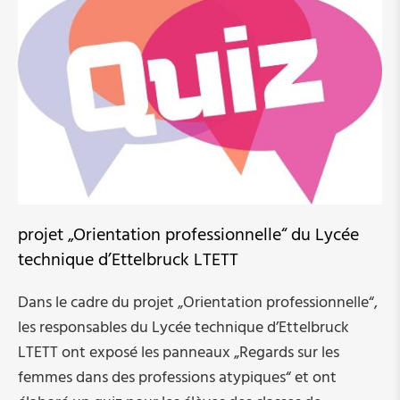
Consultez notre nouveau site Rues au féminin
Affichons l'égalité
Rues au féminin - les portraits
Le relevé des rues par commune 2023
L'exposition
projet „Orientation professionnelle“ du Lycée
Listes de propositions de femmes méritantes
technique d’Ettelbruck LTETT
Dudelange - les rues au féminin projet
Lenkeschléi
Dans le cadre du projet „Orientation professionnelle“,
les responsables du Lycée technique d’Ettelbruck
LTETT ont exposé les panneaux „Regards sur les
Femmes profession atypiques
femmes dans des professions atypiques“ et ont