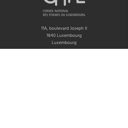
11A, boulevard Joseph II
1840 Luxembourg
Luxembourg
Tel.:
+352 29 65 25 - 1
Fax: +352 29 65 24
info@cnfl.lu
RCS Luxembourg No F1571
© 2018-2026 CNFL - Egalité dans ma Commune.
Mentions légales &