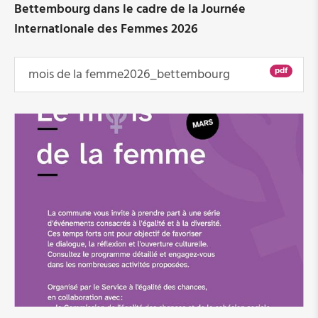
Bettembourg dans le cadre de la Journée
Internationale des Femmes 2026
Bettembourg ¦ Reclassement de la carrière du
personnel de nettoyage communal
pdf
mois de la femme2026_bettembourg
Dudelange: Nouveau plan d'actions communal
pour l'égalité des genres et les 111 mesures qui
l'accompagnent
Bettembourg et Dudelange - Parfaitement en
règle(s)
Esch/Alzette ¦ Nouveau plan d'action communal
pour l'égalité des genres
Dudelange: Semaine de la santé mentale ¦
Projection du film Inside Out 2
Mersch ¦ Wéi beaflosst genderspezifesch Gewalt
eis Gesondheet?