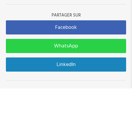
Formation sur les questions de genre
PARTAGER SUR
Bettembourg ¦ Le mois de la femme
Facebook
Lycée Ermesinde ¦ théâtre "Der Kampf der
Suffragetten"
WhatsApp
La composition des conseils communaux
LinkedIn
luxembourgeois en juillet 2026
Lancement d’une nouvelle action conjointe avec
les communes: 100_Elles